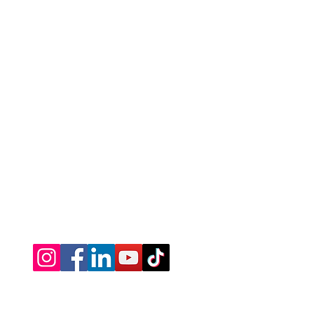
Caroline Ménard
Thérapeute holistique |
kinésiologie, coaching et
soins énergétiques
Séance en présentiel a Saint-Zotique
près de Valleyfield
ou a distance dans le confort de chez toi.