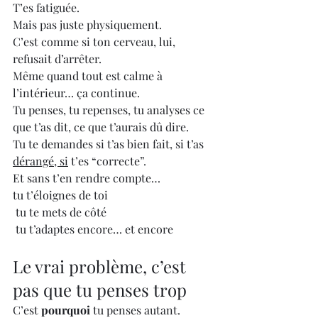
T’es fatiguée.
Mais pas juste physiquement.
C’est comme si ton cerveau, lui, 
refusait d’arrêter.
Même quand tout est calme à 
l’intérieur… ça continue.
Tu penses, tu repenses, tu analyses ce 
que t’as dit, ce que t’aurais dû dire.
Tu te demandes si t’as bien fait, si t’as 
dérangé, si
 t’es “correcte”.
Et sans t’en rendre compte…
tu t’éloignes de toi
 tu te mets de côté
 tu t’adaptes encore… et encore
Le vrai problème, c’est 
pas que tu penses trop
C’est 
pourquoi
 tu penses autant.