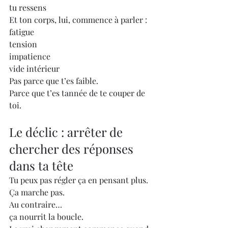
tu ressens
Et ton corps, lui, commence à parler :
fatigue
tension
impatience
vide intérieur
Pas parce que t’es faible.
Parce que t’es tannée de te couper de 
toi.
Le déclic : arrêter de 
chercher des réponses 
dans ta tête
Tu peux pas régler ça en pensant plus.
Ça marche pas.
Au contraire…
ça nourrit la boucle.