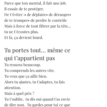
Parce que ton mental, il fait une job.
Il essaie de te protéger.
De t’éviter :• de déplaire• de déranger• 
de te tromper• de perdre le contrôle
Mais à force de tout filtrer par la tête…
tu ne t’écoutes plus.
Et là, ça devient lourd.
Tu portes tout… même ce 
qui t’appartient pas
Tu ressens beaucoup.
Tu comprends les autres vite.
Tu veux que ça aille bien.
Alors tu ajustes, tu t’adaptes, tu fais 
attention.
Mais à quel prix ?
Tu t’oublie,  tu dis oui quand t’as envie 
de dire non.  Tu gardes pour toi ce que 