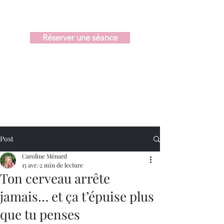
Réserver une séance
Post
Caroline Ménard
15 avr.
2 min de lecture
Ton cerveau arrête
jamais… et ça t’épuise plus
que tu penses